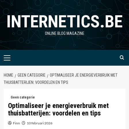
Ga
naar
INTERNETICS.BE
de
inhoud
ONLINE BLOG MAGAZINE
Primair
menu
HOME
GEEN CATEGORIE
OPTIMALISEER JE ENERGIEVERBRUIK MET
THUISBATTERIJEN: VOORDELEN EN TIPS
Geen categorie
Optimaliseer je energieverbruik met
thuisbatterijen: voordelen en tips
Finn
10 februari 2026