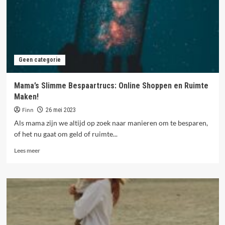
Waarde
&
Lingerie
Trends!
Geen categorie
Mama’s Slimme Bespaartrucs: Online Shoppen en Ruimte
Maken!
Finn
26 mei 2023
Als mama zijn we altijd op zoek naar manieren om te besparen,
of het nu gaat om geld of ruimte...
Lees
Lees meer
meer
over
Mama’s
Slimme
Bespaartrucs:
Online
Shoppen