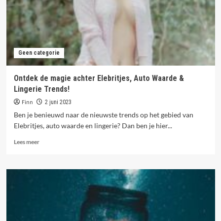
Kans050!
Geen categorie
Ontdek de magie achter Elebritjes, Auto Waarde &
Lingerie Trends!
Finn
2 juni 2023
Ben je benieuwd naar de nieuwste trends op het gebied van
Elebritjes, auto waarde en lingerie? Dan ben je hier...
Lees
Lees meer
meer
over
Ontdek
de
magie
achter
Elebritjes,
Auto