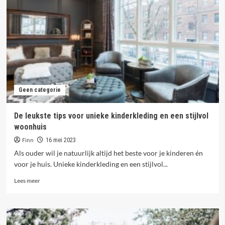
Woninginrichting
&
Woondecoratie
Ideeën
Geen categorie
De leukste tips voor unieke kinderkleding en een stijlvol
woonhuis
Finn
16 mei 2023
Als ouder wil je natuurlijk altijd het beste voor je kinderen én
voor je huis. Unieke kinderkleding en een stijlvol...
Lees
Lees meer
meer
over
De
leukste