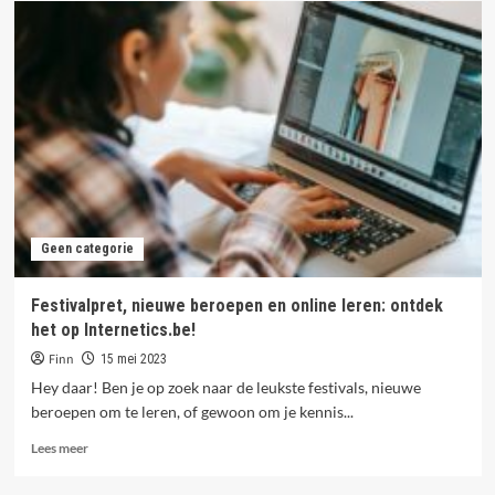
vertellen:
verras
papa
met
een
bijzonder
cadeau
en
lees
Mommy
Magazine!
Geen categorie
Festivalpret, nieuwe beroepen en online leren: ontdek
het op Internetics.be!
Finn
15 mei 2023
Hey daar! Ben je op zoek naar de leukste festivals, nieuwe
beroepen om te leren, of gewoon om je kennis...
Lees
Lees meer
meer
over