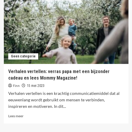
tips
voor
unieke
kinderkleding
en
een
stijlvol
woonhuis
Geen categorie
Verhalen vertellen: verras papa met een bijzonder
cadeau en lees Mommy Magazine!
Finn
15 mei 2023
Verhalen vertellen is een krachtig communicatiemiddel dat al
eeuwenlang wordt gebruikt om mensen te verbinden,
inspireren en motiveren. In dit...
Lees
Lees meer
meer
over
Verhalen