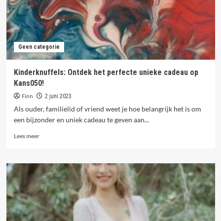
Geen categorie
Kinderknuffels: Ontdek het perfecte unieke cadeau op
Kans050!
Finn
2 juni 2023
Als ouder, familielid of vriend weet je hoe belangrijk het is om
een bijzonder en uniek cadeau te geven aan...
Lees
Lees meer
meer
over
Kinderknuffels:
Ontdek
het
perfecte
unieke
cadeau
op