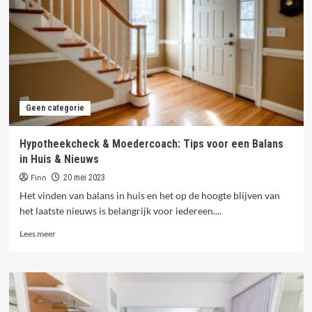
de
perfecte
combi
voor
een
topvakantie!
Geen categorie
Hypotheekcheck & Moedercoach: Tips voor een Balans
in Huis & Nieuws
Finn
20 mei 2023
Het vinden van balans in huis en het op de hoogte blijven van
het laatste nieuws is belangrijk voor iedereen....
Lees
Lees meer
meer
over
Hypotheekcheck
&
Moedercoach:
Tips