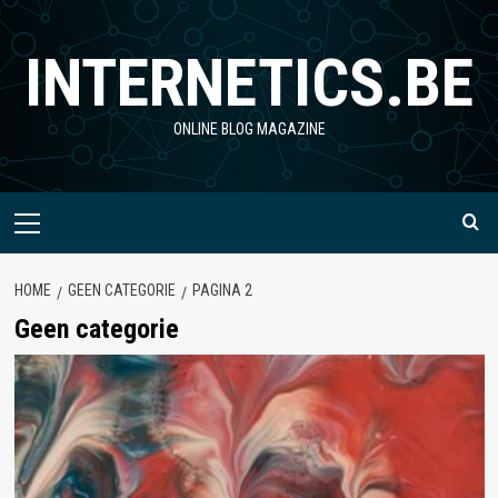
Ga
naar
INTERNETICS.BE
de
inhoud
ONLINE BLOG MAGAZINE
Primair
menu
HOME
GEEN CATEGORIE
PAGINA 2
Geen categorie