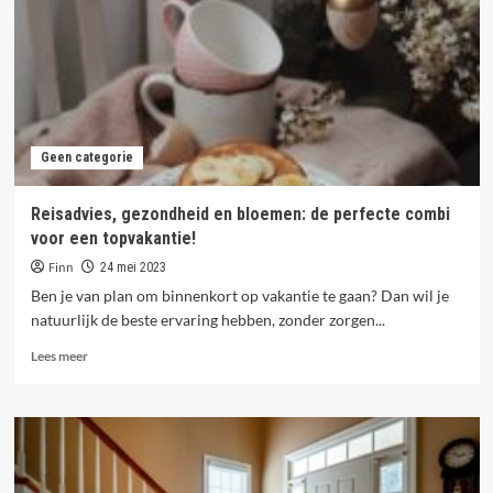
dé
sites
voor
hippe
mama’s!
Geen categorie
Reisadvies, gezondheid en bloemen: de perfecte combi
voor een topvakantie!
Finn
24 mei 2023
Ben je van plan om binnenkort op vakantie te gaan? Dan wil je
natuurlijk de beste ervaring hebben, zonder zorgen...
Lees
Lees meer
meer
over
Reisadvies,
gezondheid
en
bloemen: