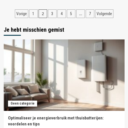
Festivalpret,
nieuwe
Berichten
2
…
Vorige
1
3
4
5
7
Volgende
beroepen
en
paginering
online
Je hebt misschien gemist
leren:
ontdek
het
op
Internetics.be!
Geen categorie
Optimaliseer je energieverbruik met thuisbatterijen:
voordelen en tips