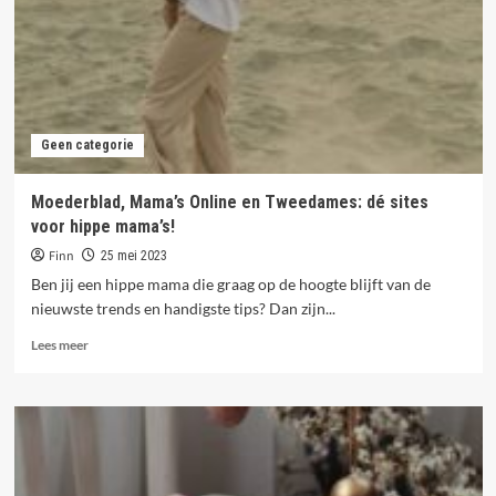
en
Ruimte
Maken!
Geen categorie
Moederblad, Mama’s Online en Tweedames: dé sites
voor hippe mama’s!
Finn
25 mei 2023
Ben jij een hippe mama die graag op de hoogte blijft van de
nieuwste trends en handigste tips? Dan zijn...
Lees
Lees meer
meer
over
Moederblad,
Mama’s
Online
en
Tweedames: