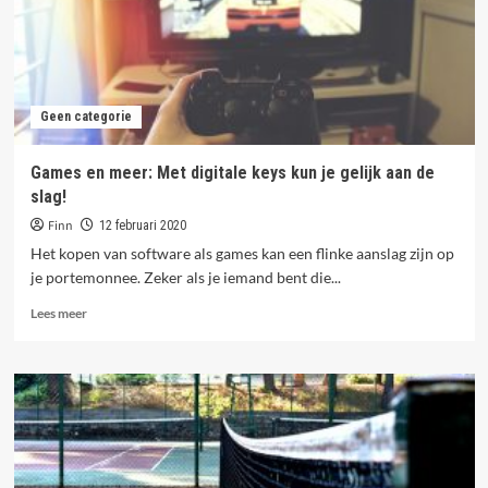
Geen categorie
Games en meer: Met digitale keys kun je gelijk aan de
slag!
Finn
12 februari 2020
Het kopen van software als games kan een flinke aanslag zijn op
je portemonnee. Zeker als je iemand bent die...
Lees
Lees meer
meer
over
Games
en
meer:
Met
digitale
keys