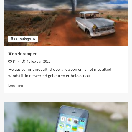
neon
tennis
Geen categorie
Wereldrampen
Finn
10 februari 2020
Helaas schijnt niet altijd overal de zon en is het niet altijd
windstil. In de wereld gebeuren er helaas nou...
Lees
Lees meer
meer
over
Wereldrampen