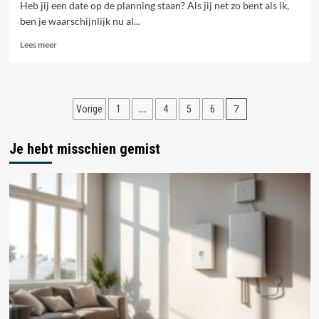
Heb jij een date op de planning staan? Als jij net zo bent als ik,
ben je waarschijnlijk nu al...
Lees
Lees meer
meer
over
Outfit
tips
Berichten
…
7
Vorige
1
4
5
6
voor
drie
paginering
soorten
Je hebt misschien gemist
dates