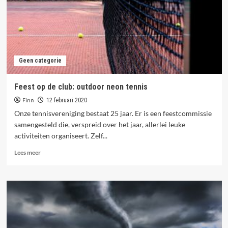
kun
je
gelijk
aan
de
slag!
Geen categorie
Feest op de club: outdoor neon tennis
Finn
12 februari 2020
Onze tennisvereniging bestaat 25 jaar. Er is een feestcommissie
samengesteld die, verspreid over het jaar, allerlei leuke
activiteiten organiseert. Zelf...
Lees
Lees meer
meer
over
Feest
op
de
club:
outdoor