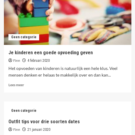
Geen categorie
Je kinderen een goede opvoeding geven
Finn
4 februari 2020
Het opvoeden van kinderen is natuurlijk een hele klus. Veel
mensen denken er helaas te makkelijk over en dan kan...
Lees
Lees meer
meer
over
Je
kinderen
Geen categorie
een
goede
Outfit tips voor drie soorten dates
opvoeding
Finn
geven
21 januari 2020