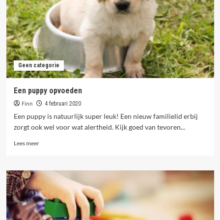
Geen categorie
Een puppy opvoeden
Finn
4 februari 2020
Een puppy is natuurlijk super leuk! Een nieuw familielid erbij
zorgt ook wel voor wat alertheid. Kijk goed van tevoren...
Lees
Lees meer
meer
over
Een
puppy
opvoeden