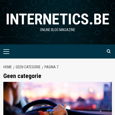
Ga
naar
INTERNETICS.BE
de
inhoud
ONLINE BLOG MAGAZINE
Primair
menu
HOME
GEEN CATEGORIE
PAGINA 7
Geen categorie