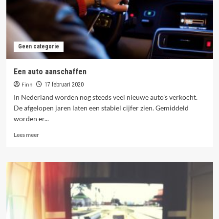
Geen categorie
Een auto aanschaffen
Finn
17 februari 2020
In Nederland worden nog steeds veel nieuwe auto’s verkocht.
De afgelopen jaren laten een stabiel cijfer zien. Gemiddeld
worden er...
Lees
Lees meer
meer
over
Een
auto
aanschaffen