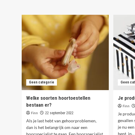
Coolste
h
Design,
h
Online
i
Winkels
en
j
Souvla
v
plekken
in
c
België!
Geen categorie
Geen cat
Welke soorten hoortoestellen
Je prod
bestaan er?
Finn
Finn
22 september 2022
Je produ
gevallen 
Als je last hebt van gehoorproblemen,
je nu ee
dan is het belangrijk om naar een
bent, in...
hoorspecialist te gaan. Een hoorspecialist