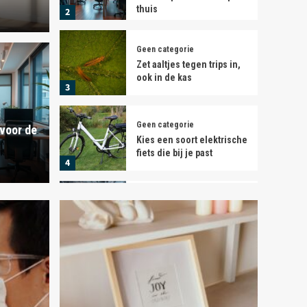
thuis
2
Geen categorie
Zet aaltjes tegen trips in,
ook in de kas
3
iratie: tips voor de
Geen categ
Geen categorie
 voor de
lek thuis
Zet a
Kies een soort elektrische
fiets die bij je past
4
Finn
5
Geen categorie
Meer efficiëntie in je
magazijn dankzij Linde
heftrucks
5
Geen categorie
Optimaliseer je
energieverbruik met
thuisbatterijen: voordelen