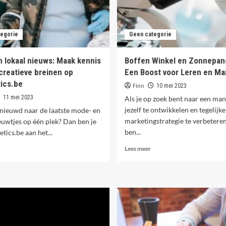
egorie
Geen categorie
 lokaal nieuws: Maak kennis
Boffen Winkel en Zonnepan
creatieve breinen op
Een Boost voor Leren en Ma
tics.be
Finn
10 mei 2023
11 mei 2023
Als je op zoek bent naar een ma
jezelf te ontwikkelen en tegelijker
enieuwd naar de laatste mode- en
marketingstrategie te verbeteren
euwtjes op één plek? Dan ben je
ben...
etics.be aan het...
Lees
ees
Lees meer
meer
meer
over
ver
Boffen
Mode
Winkel
en
en
okaal
Zonnepanelen:
ieuws:
Een
Maak
Boost
ennis