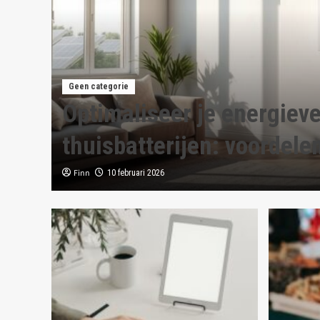
Geen categorie
zij
Optimaliseer je energiev
thuisbatterijen: voordelen
Finn
10 februari 2026