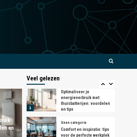
ook in de kas
3
Geen categorie
Kies een soort elektrische
fiets die bij je past
4
Geen categorie
Meer efficiëntie in je
magazijn dankzij Linde
heftrucks
5
Veel gelezen
Geen categorie
Optimaliseer je
energieverbruik met
thuisbatterijen: voordelen
1
en tips
bruik
Geen categorie
len en
Comfort en inspiratie: tips
voor de perfecte werkplek