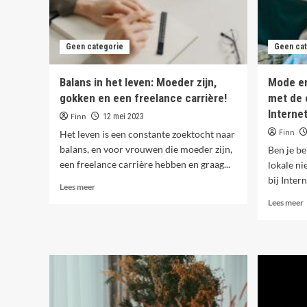
Geen categorie
Geen cat
Balans in het leven: Moeder zijn,
Mode en
gokken en een freelance carrière!
met de 
Interne
Finn
12 mei 2023
Finn
Het leven is een constante zoektocht naar
balans, en voor vrouwen die moeder zijn,
Ben je b
een freelance carrière hebben en graag...
lokale ni
bij Intern
Lees
Lees meer
meer
L
Lees meer
over
Balans
o
in
het
leven:
l
Moeder
n
zijn,
gokken
k