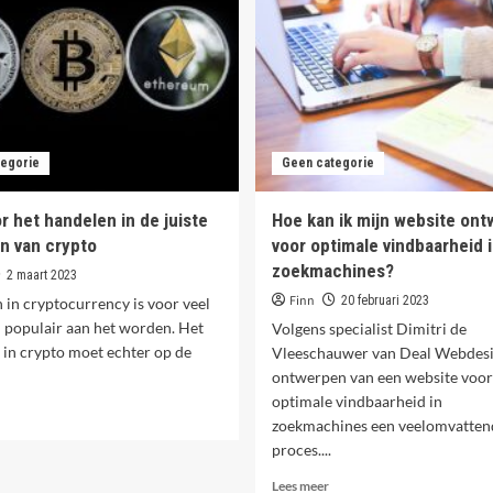
voor
met
Leren
de
en
reatieve
Marketing!
reinen
op
nternetics.be
egorie
Geen categorie
r het handelen in de juiste
Hoe kan ik mijn website on
en van crypto
voor optimale vindbaarheid 
zoekmachines?
2 maart 2023
Finn
20 februari 2023
in cryptocurrency is voor veel
 populair aan het worden. Het
Volgens specialist Dimitri de
 in crypto moet echter op de
Vleeschauwer van Deal Webdesig
ontwerpen van een website voor
optimale vindbaarheid in
ees
zoekmachines een veelomvatten
meer
proces....
ver
ies
Lees
Lees meer
oor