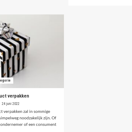
meer
et
over
andelen
Hoe
n
kan
de
ik
uiste
mijn
arianten
website
van
ontwerpen
rypto
voor
optimale
vindbaarheid
in
zoekmachines?
egorie
uct verpakken
24 juni 2022
ct verpakken zal in sommige
simpelweg noodzakelijk zijn. Of
n ondernemer of een consument