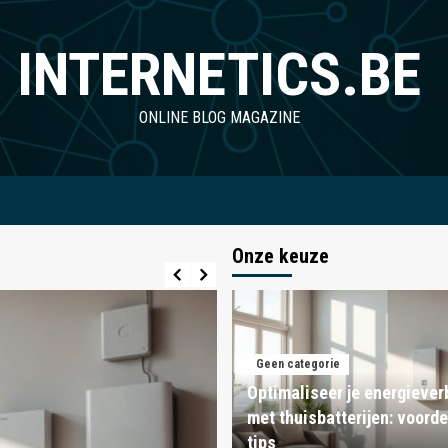
INTERNETICS.BE
ONLINE BLOG MAGAZINE
Onze keuze
Geen categorie
Optimaliseer je energiever
met thuisbatterijen: voorde
tips