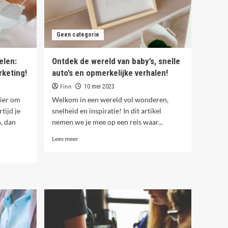
1
en tips
Geen categorie
Geen categorie
Comfort en inspiratie: tips
voor de perfecte werkplek
elen:
Ontdek de wereld van baby’s, snelle
thuis
2
rketing!
auto’s en opmerkelijke verhalen!
Finn
10 mei 2023
Geen categorie
nier om
Welkom in een wereld vol wonderen,
Zet aaltjes tegen trips in,
tijd je
snelheid en inspiratie! In dit artikel
ook in de kas
3
, dan
nemen we je mee op een reis waar...
Lees
Lees meer
meer
Geen categorie
over
Kies een soort elektrische
Ontdek
fiets die bij je past
4
de
wereld
van
Geen categorie
baby’s,
Meer efficiëntie in je
snelle
magazijn dankzij Linde
auto’s