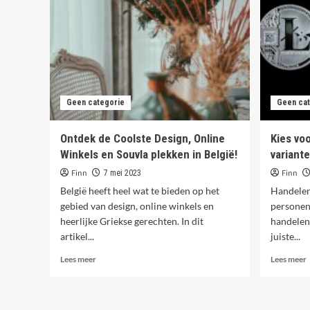
en
een
freelance
c
carrière!
b
I
Geen categorie
Geen cat
Ontdek de Coolste Design, Online
Kies voo
Winkels en Souvla plekken in België!
variant
Finn
Finn
7 mei 2023
België heeft heel wat te bieden op het
Handelen 
gebied van design, online winkels en
personen
heerlijke Griekse gerechten. In dit
handelen
artikel...
juiste...
Lees
L
Lees meer
Lees meer
meer
over
o
Ontdek
K
de
v