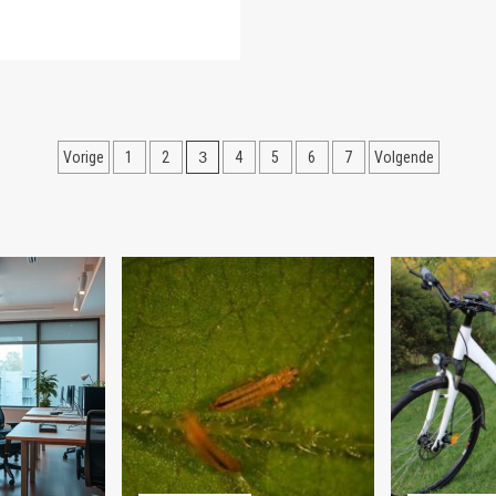
ees
meer
ver
e
product
verpakken
Berichten
3
Vorige
1
2
4
5
6
7
Volgende
paginering