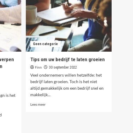
heftrucks
5
en
opmerkelijke
verhalen!
Geen categorie
twerpen
Tips om uw bedrijf te laten groeien
in
Finn
30 september 2022
Veel ondernemers willen hetzelfde: het
bedrijf laten groeien. Toch is het niet
altijd gemakkelijk om een bedrijf snel en
makkelijk...
n is het
Lees
Lees meer
meer
d
over
Tips
om
uw